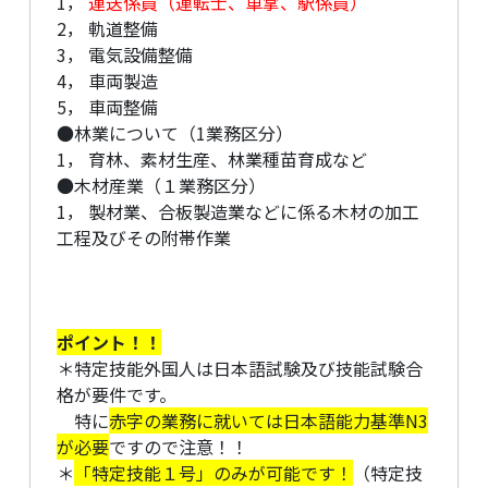
1，
運送係員（運転士、車掌、駅係員）
2， 軌道整備
3， 電気設備整備
4， 車両製造
5， 車両整備
●林業について（1業務区分）
1， 育林、素材生産、林業種苗育成など
●木材産業（１業務区分）
1， 製材業、合板製造業などに係る木材の加工
工程及びその附帯作業
ポイント！！
＊特定技能外国人は日本語試験及び技能試験合
格が要件です。
特に
赤字の業務に就いては日本語能力基準N3
が必要
ですので注意！！
＊
「特定技能１号」のみが可能です！
（特定技